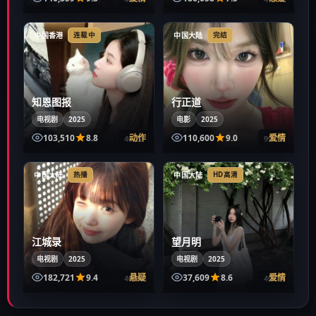
中国香港
中国大陆
连载中
完结
知恩图报
行正道
电视剧
2025
电影
2025
103,510
8.8
动作
110,600
9.0
爱情
40:22
99:21
中国大陆
中国大陆
热播
HD高清
江城录
望月明
电视剧
2025
电视剧
2025
182,721
9.4
悬疑
37,609
8.6
爱情
46:34
49:51