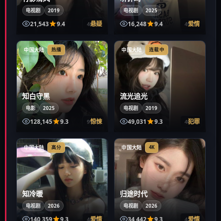
电视剧
2019
电视剧
2025
21,543
9.4
悬疑
16,248
9.4
爱情
40:04
49:23
中国大陆
中国大陆
热播
连载中
知白守黑
流光追光
电影
2025
电视剧
2019
128,145
9.3
惊悚
49,031
9.3
犯罪
99:30
40:58
中国大陆
中国大陆
高分
4K
知冷暖
归途时代
电视剧
2026
电视剧
2026
140,359
9.3
爱情
34,442
9.3
爱情
48:31
42:33