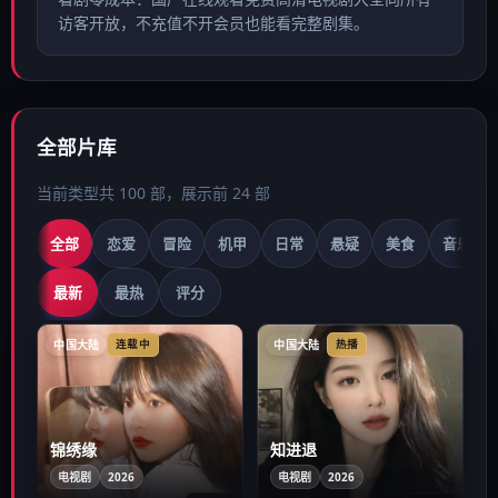
访客开放，不充值不开会员也能看完整剧集。
全部片库
当前类型共
100
部，展示前
24
部
全部
恋爱
冒险
机甲
日常
悬疑
美食
音乐
最新
最热
评分
中国大陆
中国大陆
连载中
热播
锦绣缘
知进退
电视剧
2026
电视剧
2026