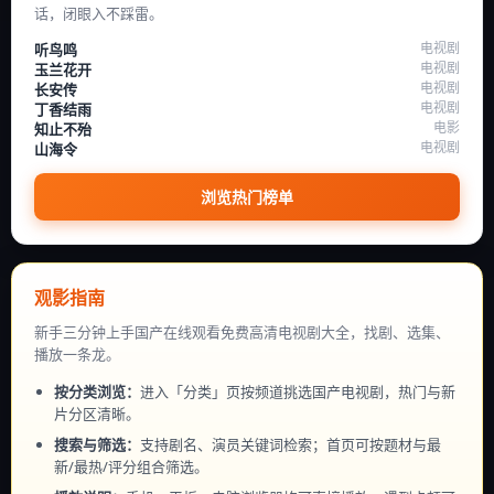
话，闭眼入不踩雷。
电视剧
听鸟鸣
电视剧
玉兰花开
电视剧
长安传
电视剧
丁香结雨
电影
知止不殆
电视剧
山海令
浏览热门榜单
观影指南
新手三分钟上手国产在线观看免费高清电视剧大全，找剧、选集、
播放一条龙。
按分类浏览：
进入「分类」页按频道挑选国产电视剧，热门与新
片分区清晰。
搜索与筛选：
支持剧名、演员关键词检索；首页可按题材与最
新/最热/评分组合筛选。