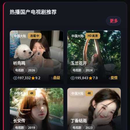
热播国产电视剧推荐
更多
中国大陆
中国大陆
连载中
HD高清
听鸟鸣
玉兰花开
电视剧
2026
电视剧
2024
197,332
9.2
悬疑
195,843
7.0
爱情
50:06
48:47
中国香港
中国大陆
4K
4K
长安传
丁香结雨
电视剧
2019
电视剧
2023