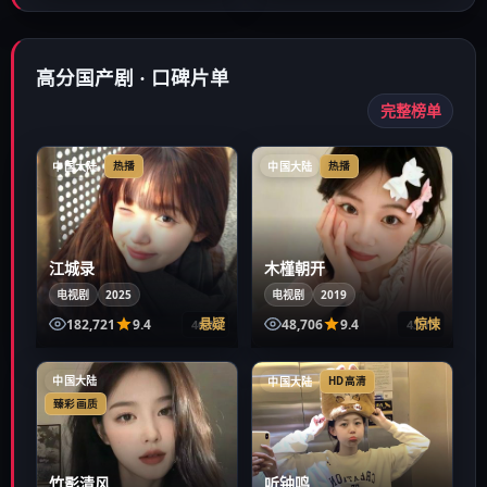
高分国产剧 · 口碑片单
完整榜单
中国大陆
中国大陆
热播
热播
江城录
木槿朝开
电视剧
2025
电视剧
2019
182,721
9.4
悬疑
48,706
9.4
惊悚
46:34
43:10
中国大陆
中国大陆
HD高清
臻彩画质
竹影清风
听钟鸣