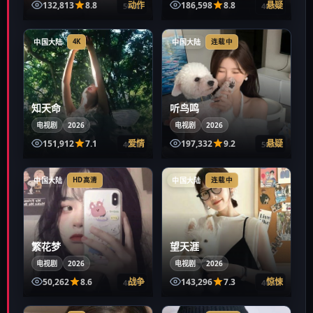
132,813
8.8
动作
186,598
8.8
悬疑
50:42
40:14
中国大陆
中国大陆
4K
连载中
知天命
听鸟鸣
电视剧
2026
电视剧
2026
151,912
7.1
爱情
197,332
9.2
悬疑
40:57
50:06
中国大陆
中国大陆
HD高清
连载中
繁花梦
望天涯
电视剧
2026
电视剧
2026
50,262
8.6
战争
143,296
7.3
惊悚
48:59
40:50