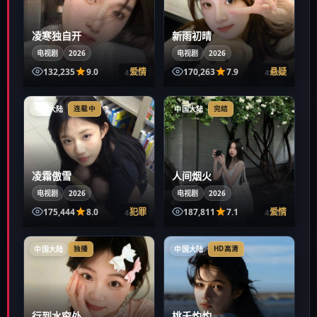
凌寒独自开
新雨初晴
电视剧
2026
电视剧
2026
132,235
9.0
爱情
170,263
7.9
悬疑
41:43
41:06
中国大陆
中国大陆
连载中
完结
凌霜傲雪
人间烟火
电视剧
2026
电视剧
2026
175,444
8.0
犯罪
187,811
7.1
爱情
44:18
41:41
中国大陆
中国大陆
独播
HD高清
行到水穷处
桃夭灼灼