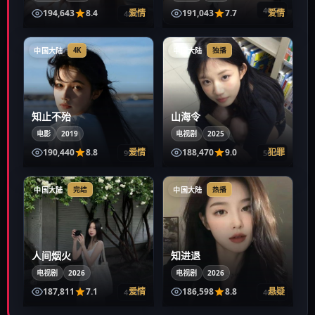
40:53
194,643
8.4
爱情
191,043
7.7
爱情
48:17
中国大陆
中国大陆
4K
独播
知止不殆
山海令
电影
2019
电视剧
2025
190,440
8.8
爱情
188,470
9.0
犯罪
99:13
50:08
中国大陆
中国大陆
完结
热播
人间烟火
知进退
电视剧
2026
电视剧
2026
187,811
7.1
爱情
186,598
8.8
悬疑
41:41
40:14