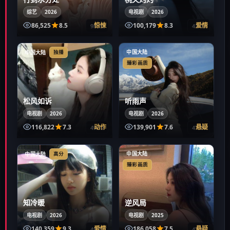
综艺
2026
电视剧
2026
86,525
8.5
惊悚
100,179
8.3
爱情
98:20
43:03
中国大陆
中国大陆
独播
臻彩画质
松风如诉
听雨声
电视剧
2026
电视剧
2026
116,822
7.3
动作
139,901
7.6
悬疑
49:12
47:24
中国大陆
中国大陆
高分
臻彩画质
知冷暖
逆风局
电视剧
2026
电视剧
2025
140,359
9.3
爱情
186,058
7.5
悬疑
48:31
47:16