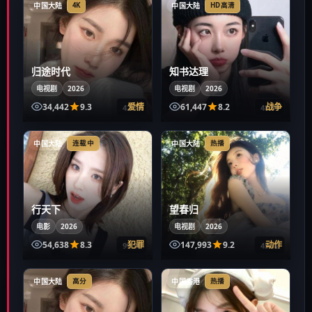
中国大陆
中国大陆
4K
HD高清
归途时代
知书达理
电视剧
2026
电视剧
2026
34,442
9.3
爱情
61,447
8.2
战争
42:33
48:39
中国大陆
中国大陆
连载中
热播
行天下
望春归
电影
2026
电视剧
2026
54,638
8.3
犯罪
147,993
9.2
动作
99:38
45:42
中国大陆
中国香港
高分
热播